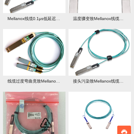
Mellanox线缆0.1μs低延迟的实现原理与压力测试结果
温度骤变致Mellanox线缆接触不良，速看应急处理方法！
线缆过度弯曲竟致Mellanox信号中断，火速来学修复之法！
接头污染致Mellanox线缆误码率超标，快找清洁妙招！