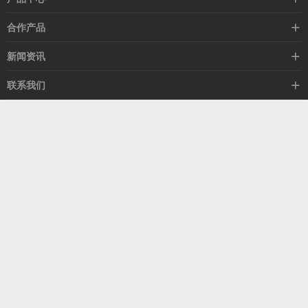
高速线缆
合作产品
mellanox网卡
希捷硬盘
新闻资讯
IB交换机
GPU显卡
行业动态
联系我们
以太网交换机
RAM内存
技术视角
关于我们
海外业务
客服热线
常见问题
联系我们
13537522009
产品答疑
售后服务
人才招聘
深圳市福田区中康路卓越城二期B座1303
扫我了解更多
关注我们