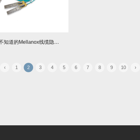
90%采购不知道的Mellanox线缆隐藏优势，看完秒懂！
‹
1
2
3
4
5
6
7
8
9
10
›