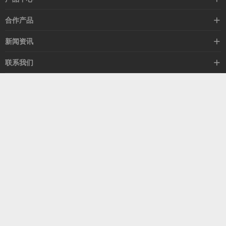
高速线缆
合作产品
mellanox网卡
希捷硬盘
新闻资讯
IB交换机
GPU显卡
行业动态
联系我们
以太网交换机
RAM内存
技术视角
关于我们
海外业务
客服热线
常见问题
联系我们
13537522009
产品答疑
售后服务
人才招聘
深圳市福田区中康路卓越城二期B座1303
扫我了解更多
关注我们