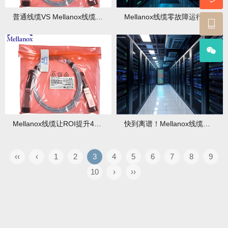
普通线缆VS Mellanox线缆：谁才是降低TCO的终极选择？
Mellanox线缆零故障运行1000天，企业必入！
Mellanox线缆让ROI提升40%的真相曝光！
快到离谱！Mellanox线缆低延迟性能直接提升业务效率50%！
‹‹
‹
1
2
3
4
5
6
7
8
9
10
›
››