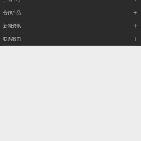
高速线缆
合作产品
mellanox网卡
希捷硬盘
新闻资讯
IB交换机
GPU显卡
行业动态
联系我们
以太网交换机
RAM内存
技术视角
关于我们
海外业务
客服热线
常见问题
联系我们
13537522009
产品答疑
售后服务
人才招聘
深圳市福田区中康路卓越城二期B座1303
扫我了解更多
关注我们