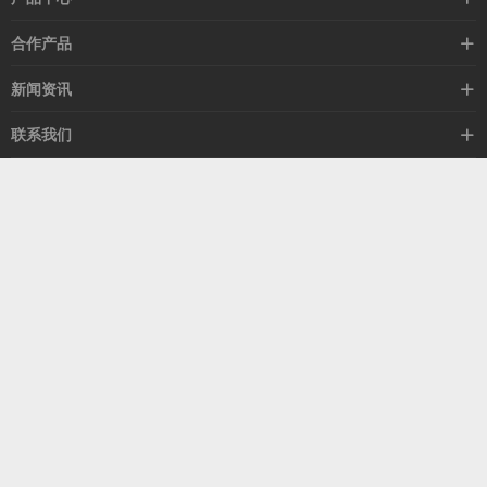
高速线缆
合作产品
mellanox网卡
希捷硬盘
新闻资讯
IB交换机
GPU显卡
行业动态
联系我们
以太网交换机
RAM内存
技术视角
关于我们
海外业务
客服热线
常见问题
联系我们
13537522009
产品答疑
售后服务
人才招聘
深圳市福田区中康路卓越城二期B座1303
扫我了解更多
关注我们