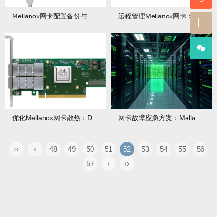
Mellanox网卡配置备份与恢复：防止丢失
远程管理Mellanox网卡：IPMI集成方法
优化Mellanox网卡散热：DIY散热片安装
网卡故障应急方案：Mellanox备用配置导入
‹‹
‹
48
49
50
51
52
53
54
55
56
57
›
››