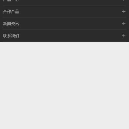
高速线缆
合作产品
mellanox网卡
希捷硬盘
新闻资讯
IB交换机
GPU显卡
行业动态
联系我们
以太网交换机
RAM内存
技术视角
关于我们
海外业务
客服热线
常见问题
联系我们
13537522009
产品答疑
售后服务
人才招聘
深圳市福田区中康路卓越城二期B座1303
扫我了解更多
关注我们