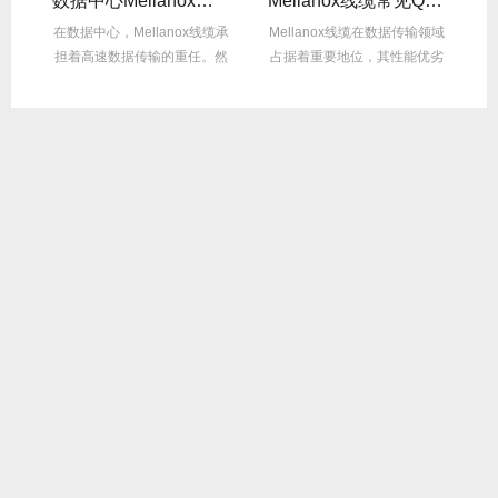
数据中心Mellanox线缆散热解决方案
Mellanox线缆常见Q&A：用户最关心的10问
纤
在数据中心，Mellanox线缆承
Mellanox线缆在数据传输领域
M
件，
担着高速数据传输的重任。然
占据着重要地位，其性能优劣
而，随着数...
直接影响网...