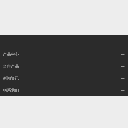
产品中心
高速线缆
合作产品
mellanox网卡
希捷硬盘
新闻资讯
IB交换机
GPU显卡
行业动态
联系我们
以太网交换机
RAM内存
技术视角
关于我们
海外业务
客服热线
常见问题
联系我们
13537522009
产品答疑
售后服务
人才招聘