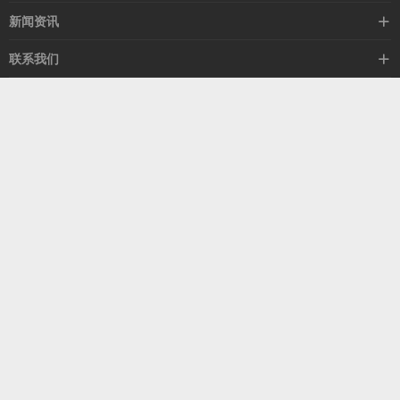
mellanox网卡
希捷硬盘
新闻资讯
IB交换机
GPU显卡
行业动态
联系我们
以太网交换机
RAM内存
技术视角
关于我们
海外业务
客服热线
常见问题
联系我们
13537522009
产品答疑
售后服务
人才招聘
深圳市福田区中康路卓越城二期B座1303
扫我了解更多
关注我们