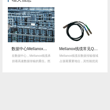
数据中心Mellanox线缆散热解决方案
Mellanox线缆常见Q&A：用户最关心的10问
纤
在数据中心，Mellanox线缆承
Mellanox线缆在数据传输领域
M
件，
担着高速数据传输的重任。然
占据着重要地位，其性能优劣
而，随着数...
直接影响网...