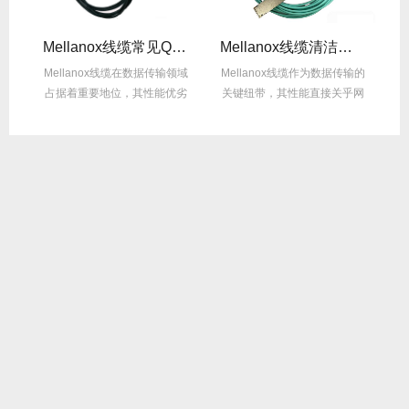
Mellanox线缆常见Q&A：用户最关心的10问
Mellanox线缆清洁方法：正确操作不损坏！
缆承
Mellanox线缆在数据传输领域
Mellanox线缆作为数据传输的
然
占据着重要地位，其性能优劣
关键纽带，其性能直接关乎网
的
直接影响网...
络系统的稳...