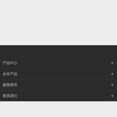
产品中心
高速线缆
合作产品
mellanox网卡
希捷硬盘
新闻资讯
IB交换机
GPU显卡
行业动态
联系我们
以太网交换机
RAM内存
技术视角
关于我们
海外业务
客服热线
常见问题
联系我们