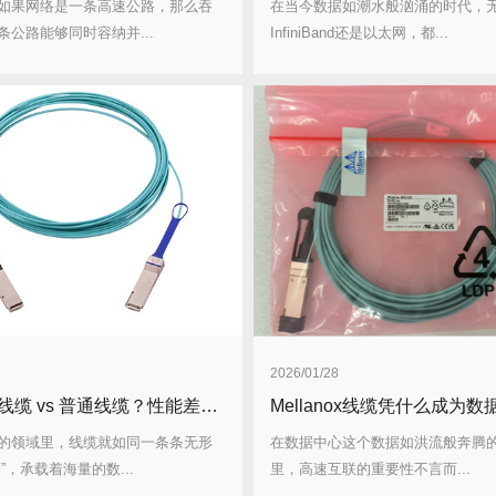
如果网络是一条高速公路，那么吞
在当今数据如潮水般汹涌的时代，
条公路能够同时容纳并...
InfiniBand还是以太网，都...
2026/01/28
Mellanox线缆 vs 普通线缆？性能差距究竟有多大？
的领域里，线缆就如同一条条无形
在数据中心这个数据如洪流般奔腾的
”，承载着海量的数...
里，高速互联的重要性不言而...