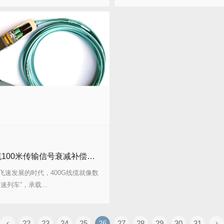
400G线缆100米传输信号衰减补偿方案实测全记录
飞速发展的时代，400G线缆就像数
速列车”，承载...
‹
22
23
24
25
26
27
28
29
30
31
›