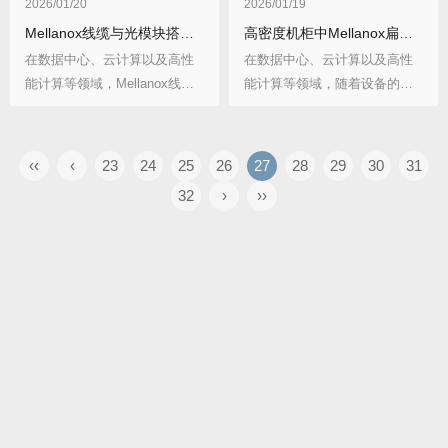
2026/01/20
2026/01/19
Mellanox线缆与光模块搭配的功率预算如何计算？计算要点有哪些？
高密度机柜中Mellanox扁平线缆部署有何优势？与传统线缆差异在哪？
在数据中心、云计算以及高性
在数据中心、云计算以及高性
能计算等领域，Mellanox线缆
能计算等领域，随着设备的不
常与光模块...
断集成化与业务需求...
‹‹
‹
23
24
25
26
27
28
29
30
31
32
›
››