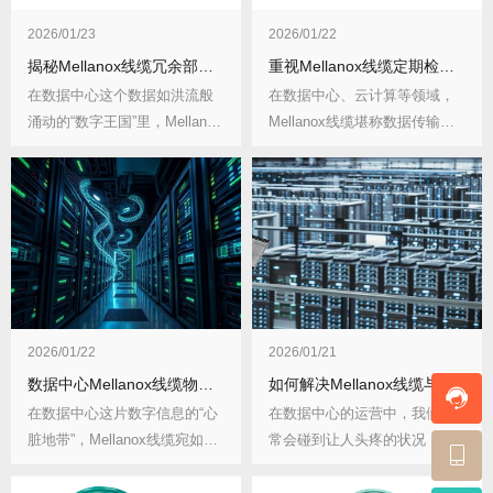
2026/01/23
2026/01/22
揭秘Mellanox线缆冗余部署策略与故障自动切换，为数据传输上双保险！
重视Mellanox线缆定期检测！关键指标与周期建议全解析
在数据中心这个数据如洪流般
在数据中心、云计算等领域，
涌动的“数字王国”里，Mellanox
Mellanox线缆堪称数据传输的
线缆无...
“大动脉”...
2026/01/22
2026/01/21
数据中心Mellanox线缆物理安全方案，守护数据“生命线”刻不容缓！
如何解决Mellanox线缆与老旧服务器兼容性问题？实用方法全解析！
在数据中心这片数字信息的“心
在数据中心的运营中，我们常
脏地带”，Mellanox线缆宛如一
常会碰到让人头疼的状况：当
条条至...
试图将高性能的Me...