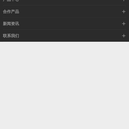
高速线缆
合作产品
mellanox网卡
希捷硬盘
新闻资讯
IB交换机
GPU显卡
行业动态
联系我们
以太网交换机
RAM内存
技术视角
关于我们
海外业务
客服热线
常见问题
联系我们
13537522009
产品答疑
售后服务
人才招聘
深圳市福田区中康路卓越城二期B座1303
扫我了解更多
关注我们