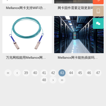
Mellanox网卡支持WiFi功能吗？Mellanox网卡如何进行混合组网？
网卡固件需要定期更新吗？更新有哪些风险和收益？
万兆网线能用Mellanox网卡吗？万兆铜缆传输距离是多少？
Mellanox网卡能热插拔吗？服务器支持情况
‹‹
‹
39
40
41
42
43
44
45
46
47
48
›
››