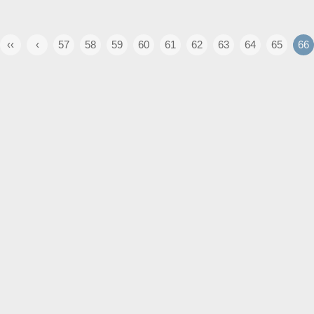
‹‹
‹
57
58
59
60
61
62
63
64
65
66