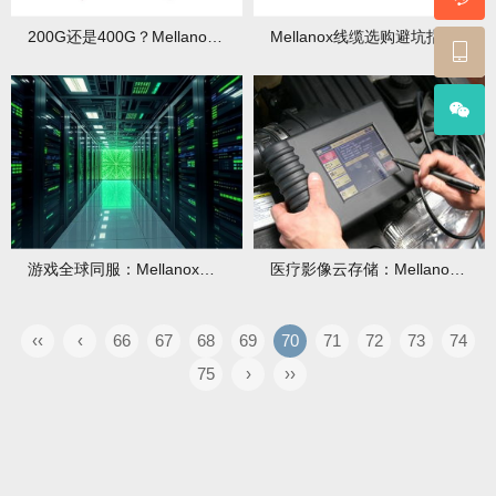
200G还是400G？Mellanox线缆代际升级建议？升级成本如何？
Mellanox线缆选购避坑指南：DAC/AOC/光模块怎么选？
游戏全球同服：Mellanox线缆如何降低跨洲延迟？
医疗影像云存储：Mellanox线缆解决海量数据传输瓶颈
‹‹
‹
66
67
68
69
70
71
72
73
74
75
›
››