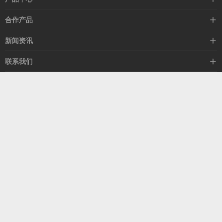
高速线缆
合作产品
mellanox网卡
希捷硬盘
新闻资讯
IB交换机
GPU显卡
行业动态
联系我们
以太网交换机
RAM内存
技术视角
关于我们
海外业务
客服热线
常见问题
联系我们
13537522009
产品答疑
售后服务
人才招聘
深圳市福田区中康路卓越城二期B座1303
扫我了解更多
关注我们