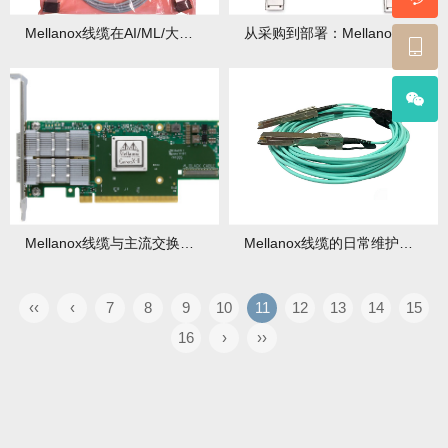
Mellanox线缆在AI/ML/大数据场景的最佳实践！
从采购到部署：Mellanox线缆高效落地实施手册
Mellanox线缆与主流交换机/网卡搭配指南！
Mellanox线缆的日常维护与故障排查！
‹‹
‹
7
8
9
10
11
12
13
14
15
16
›
››