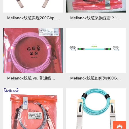
Mellanox线缆实现200Gbps零误差传输黑科技！
Mellanox线缆采购踩雷？10米内铜缆成本直降40%真相揭秘！
Mellanox线缆 vs. 普通线缆：一场关乎网络命脉的较量！
Mellanox线缆如何为400G/800G网络铺路？