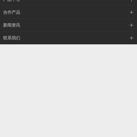
高速线缆
合作产品
mellanox网卡
希捷硬盘
新闻资讯
IB交换机
GPU显卡
行业动态
联系我们
以太网交换机
RAM内存
技术视角
关于我们
海外业务
客服热线
常见问题
联系我们
13537522009
产品答疑
售后服务
人才招聘
深圳市福田区中康路卓越城二期B座1303
扫我了解更多
关注我们