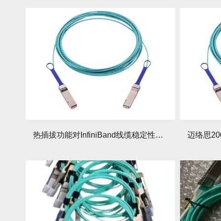
热插拔功能对InfiniBand线缆稳定性影响几何？如何确保热插拔时线缆稳定？