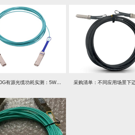
迈络思200G有源光缆功耗实测：5W能耗下的性能表现