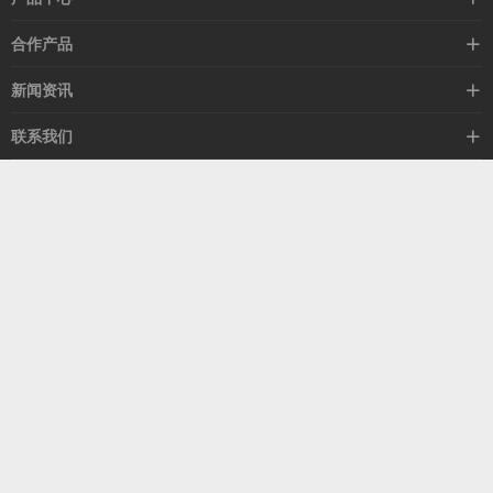
高速线缆
合作产品
mellanox网卡
希捷硬盘
新闻资讯
IB交换机
GPU显卡
行业动态
联系我们
以太网交换机
RAM内存
技术视角
关于我们
海外业务
客服热线
常见问题
联系我们
13537522009
产品答疑
售后服务
人才招聘
深圳市福田区中康路卓越城二期B座1303
扫我了解更多
关注我们