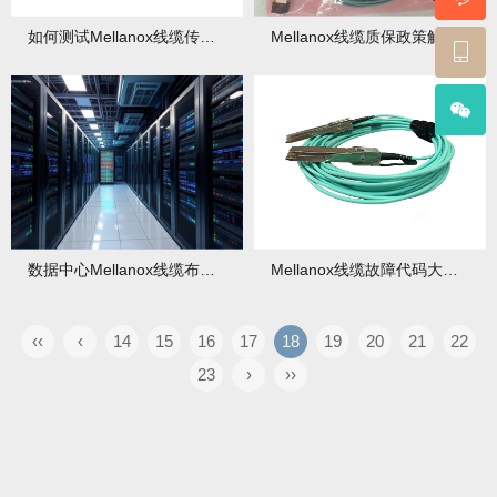
如何测试Mellanox线缆传输速率？
Mellanox线缆质保政策解读：别花冤枉钱！
数据中心Mellanox线缆布局优化方案
Mellanox线缆故障代码大全：轻松查问题！
‹‹
‹
14
15
16
17
18
19
20
21
22
23
›
››