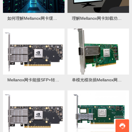
如何理解Mellanox网卡缓冲区？大小该如何调整优化？
理解Mellanox网卡卸载功能：TCP校验和/分段
Mellanox网卡能接SFP+转RJ45模块吗？速度影响
单模光模块插Mellanox网卡能用多模光纤吗？