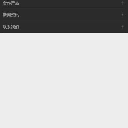
高速线缆
合作产品
mellanox网卡
希捷硬盘
新闻资讯
IB交换机
GPU显卡
行业动态
联系我们
以太网交换机
RAM内存
技术视角
关于我们
海外业务
客服热线
常见问题
联系我们
13537522009
产品答疑
售后服务
人才招聘
深圳市福田区中康路卓越城二期B座1303
扫我了解更多
关注我们