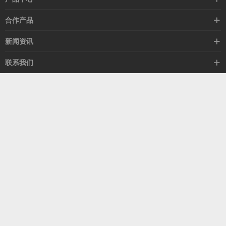
高速线缆
合作产品
mellanox网卡
希捷硬盘
新闻资讯
IB交换机
GPU显卡
行业动态
联系我们
以太网交换机
RAM内存
技术视角
关于我们
海外业务
客服热线
常见问题
联系我们
13537522009
产品答疑
售后服务
人才招聘
深圳市福田区中康路卓越城二期B座1303
扫我了解更多
关注我们