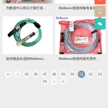
为数据中心和云计算打造的Mellanox高品质线缆好在哪？如何选择适配？
Mellanox线缆传输有多稳？与普通线缆咋对比？
如何挑选合适的Mellanox线缆？不同型号有啥区别？
Mellanox线缆性能究竟咋样？适合哪些场景？
‹‹
‹
45
46
47
48
49
50
51
52
53
54
›
››