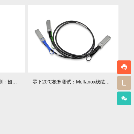
Mellanox线缆NDR兼容性实测：如何实现400G网络平滑升级？升级有哪些要点？
零下20℃极寒测试：Mellanox线缆外护套脆化风险如何？有哪些预防措施？