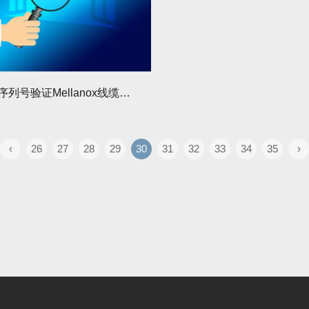
如何通过序列号验证Mellanox线缆是否为翻新货？需注意哪些细节？
‹
26
27
28
29
30
31
32
33
34
35
›