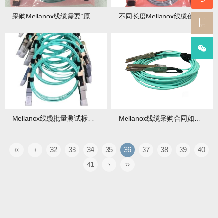
采购Mellanox线缆需要“原厂认证”吗？必要性分析
不同长度Mellanox线缆价格差异：1米到100米报价表
Mellanox线缆批量测试标准有哪些？到货验收关键步骤是什么？
Mellanox线缆采购合同如何避坑？有哪些关键条款需重点关注？
‹‹
‹
32
33
34
35
36
37
38
39
40
41
›
››