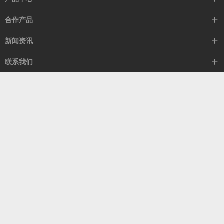
高速线缆
合作产品
mellanox网卡
希捷硬盘
新闻资讯
IB交换机
GPU显卡
行业动态
联系我们
以太网交换机
RAM内存
技术视角
关于我们
海外业务
客服热线
常见问题
联系我们
13537522009
产品答疑
售后服务
人才招聘
深圳市福田区中康路卓越城二期B座1303
扫我了解更多
关注我们