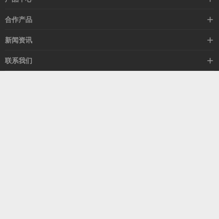
高速线缆
合作产品
mellanox网卡
希捷硬盘
新闻资讯
IB交换机
GPU显卡
行业动态
联系我们
以太网交换机
RAM内存
技术视角
关于我们
海外业务
客服热线
常见问题
联系我们
13537522009
产品答疑
售后服务
人才招聘
深圳市福田区中康路卓越城二期B座1303
扫我了解更多
关注我们