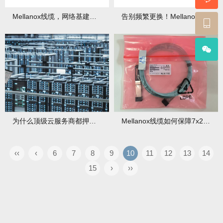
Mellanox线缆，网络基建的“保值”选择！
告别频繁更换！Mellanox线缆的耐用性如何帮你省钱？
为什么顶级云服务商都押注Mellanox线缆？性能报告揭秘！
Mellanox线缆如何保障7x24小时业务不间断？
‹‹
‹
6
7
8
9
10
11
12
13
14
15
›
››