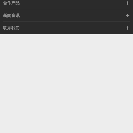
高速线缆
合作产品
mellanox网卡
希捷硬盘
新闻资讯
IB交换机
GPU显卡
行业动态
联系我们
以太网交换机
RAM内存
技术视角
关于我们
海外业务
客服热线
常见问题
联系我们
13537522009
产品答疑
售后服务
人才招聘
深圳市福田区中康路卓越城二期B座1303
扫我了解更多
关注我们