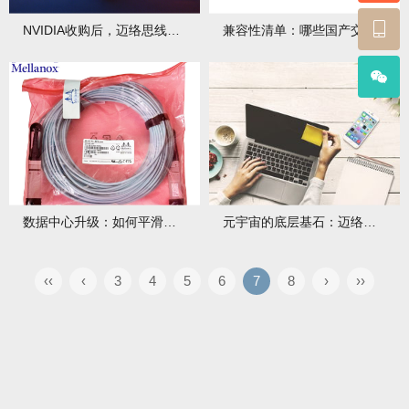
NVIDIA收购后，迈络思线缆在中国市场的战略布局
兼容性清单：哪些国产交换机与迈络思线缆完美适配？
数据中心升级：如何平滑过渡到迈络思 200G/400G 线缆？
元宇宙的底层基石：迈络思线缆如何连接虚拟与现实？有何技术优势及应用案例？
‹‹
‹
3
4
5
6
7
8
›
››