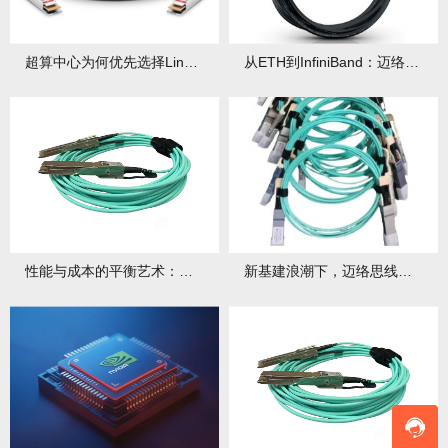
超算中心为何优先选择LinkX系列IB线缆？实测数据有哪些优势？
从ETH到InfiniBand：迈络思线缆如何灵活支持多种协议？有哪些技术支撑？
性能与成本的平衡艺术：迈络思线缆与廉价替代品有何真实差距？差距会影响哪些应用场景？
新基建浪潮下，迈络思线缆有国产化机遇吗？面临哪些挑战？