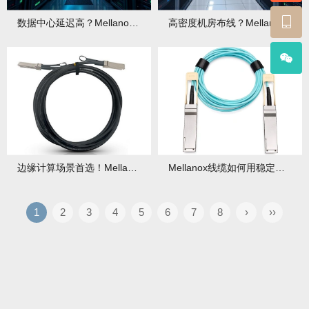
数据中心延迟高？Mellanox线缆低延迟方案真的好用吗？
高密度机房布线？Mellanox超细线缆节省空间，散热更高效！
边缘计算场景首选！Mellanox线缆低延迟特性满足实时数据处理！
Mellanox线缆如何用稳定性帮企业减少损失？
1
2
3
4
5
6
7
8
›
››