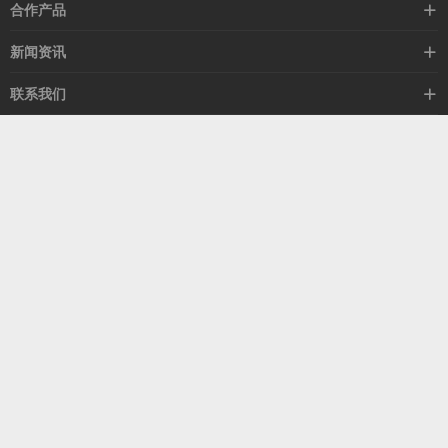
高速线缆
合作产品
mellanox网卡
希捷硬盘
新闻资讯
IB交换机
GPU显卡
行业动态
联系我们
以太网交换机
RAM内存
技术视角
关于我们
海外业务
客服热线
常见问题
联系我们
13537522009
产品答疑
售后服务
人才招聘
深圳市福田区中康路卓越城二期B座1303
扫我了解更多
关注我们