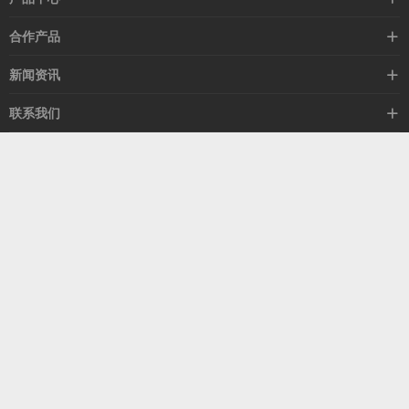
高速线缆
合作产品
mellanox网卡
希捷硬盘
新闻资讯
IB交换机
GPU显卡
行业动态
联系我们
以太网交换机
RAM内存
技术视角
关于我们
海外业务
客服热线
常见问题
联系我们
13537522009
产品答疑
售后服务
人才招聘
深圳市福田区中康路卓越城二期B座1303
扫我了解更多
关注我们