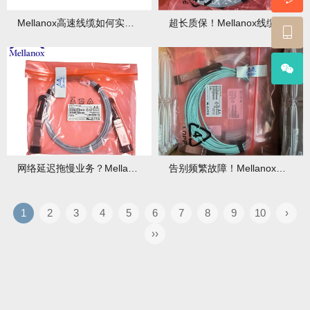
Mellanox高速线缆如何实现高效数据传输？
超长质保！Mellanox线缆耐用性远超行业平均水平！
网络延迟拖慢业务？Mellanox低延迟线缆让响应快如毫秒！
告别频繁故障！Mellanox耐用性线缆，维护成本降50%！
1
2
3
4
5
6
7
8
9
10
›
››