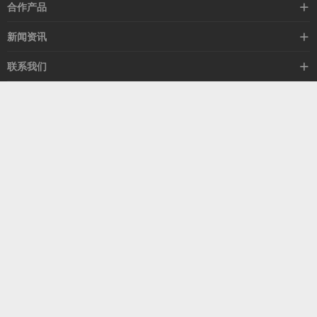
高速线缆
合作产品
mellanox网卡
希捷硬盘
新闻资讯
IB交换机
GPU显卡
行业动态
联系我们
以太网交换机
RAM内存
技术视角
关于我们
海外业务
客服热线
常见问题
联系我们
13537522009
产品答疑
售后服务
人才招聘
深圳市福田区中康路卓越城二期B座1303
扫我了解更多
关注我们