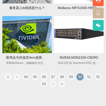
服务器上ib线缆是什么？
Mellanox MFS1S00-H003V线缆参数及应用
英伟达为何放弃Arm选择并购Mellanox？
NVIDIA MSN2100-CB2RC
并购Mellanox：战略融合与文化共融的典范
SN2100 由 Spectrum ASIC 提供支持并配备
‹‹
‹
84
85
86
87
88
89
90
91
92
93
›
››