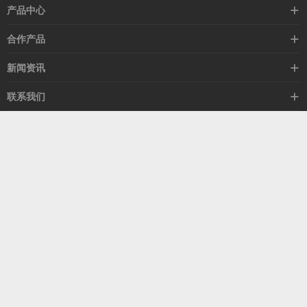
产品中心
高速线缆
合作产品
mellanox网卡
希捷硬盘
新闻资讯
IB交换机
GPU显卡
行业动态
联系我们
以太网交换机
RAM内存
技术视角
关于我们
海外业务
客服热线
常见问题
联系我们
13537522009
产品答疑
售后服务
人才招聘
深圳市福田区中康路卓越城二期B座1303