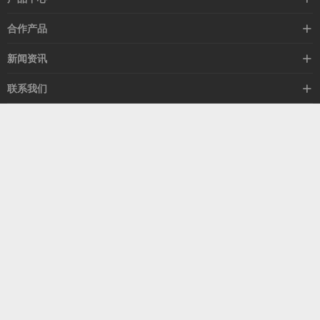
高速线缆
合作产品
mellanox网卡
希捷硬盘
新闻资讯
IB交换机
GPU显卡
行业动态
联系我们
以太网交换机
RAM内存
技术视角
关于我们
海外业务
客服热线
常见问题
联系我们
13537522009
产品答疑
售后服务
人才招聘
深圳市福田区中康路卓越城二期B座1303
扫我了解更多
关注我们