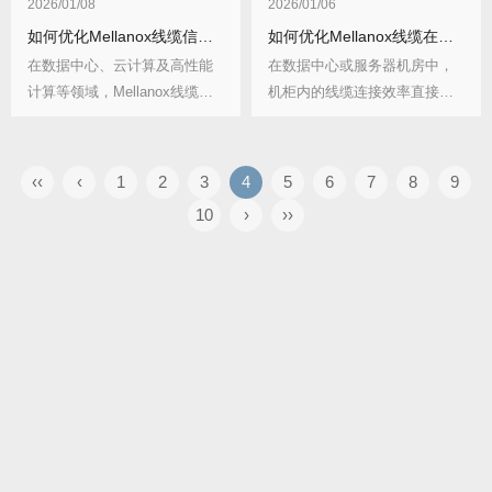
2026/01/08
2026/01/06
如何优化Mellanox线缆信号处理？有哪些关键技术要点？
如何优化Mellanox线缆在机柜内的连接效率
在数据中心、云计算及高性能
在数据中心或服务器机房中，
计算等领域，Mellanox线缆作
机柜内的线缆连接效率直接影
为数据传输...
响着网络性能、维护...
‹‹
‹
1
2
3
4
5
6
7
8
9
10
›
››