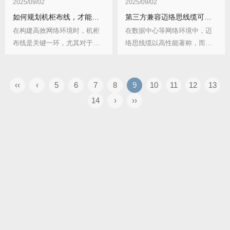
2025/09/02
2025/09/02
如何规划机柜布线，才能最大化发挥迈络思线缆性能？
第三方兼容迈络思线缆可靠性如何？有哪些性能优势？
在构建高效网络环境时，机柜
在数据中心等网络环境中，迈
布线是关键一环，尤其对于迈
络思线缆以高性能著称，而第
络思线缆这种高性能...
三方兼容迈络思线缆...
‹‹
‹
5
6
7
8
9
10
11
12
13
14
›
››