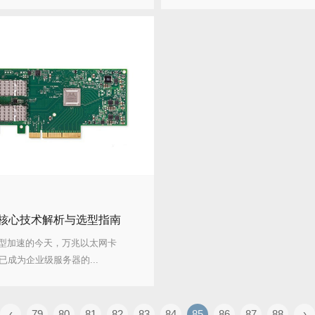
核心技术解析与选型指南
型加速的今天，万兆以太网卡
）已成为企业级服务器的...
‹
79
80
81
82
83
84
85
86
87
88
›