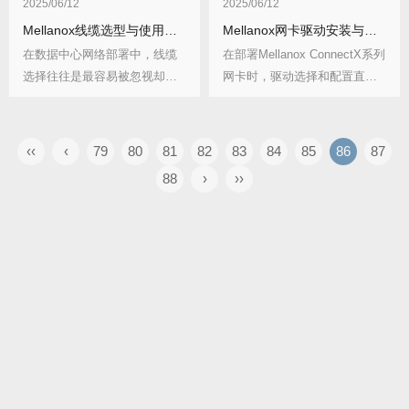
2025/06/12
2025/06/12
Mellanox线缆选型与使用完全指南
Mellanox网卡驱动安装与调优全攻略
在数据中心网络部署中，线缆
在部署Mellanox ConnectX系列
选择往往是最容易被忽视却直
网卡时，驱动选择和配置直
接影响系统稳定性的...
接...
‹‹
‹
79
80
81
82
83
84
85
86
87
88
›
››