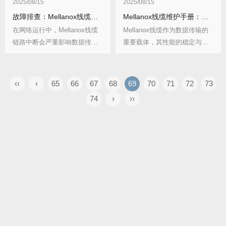
2025/08/15
2025/08/15
故障排查：Mellanox线缆链路中断的5种修复方案
Mellanox线缆维护手册：清洁、弯折半径与寿命管理
在网络运行中，Mellanox线缆
Mellanox线缆作为数据传输的
链路中断会严重影响数据传
重要载体，其性能的稳定与否
输，导致业务...
直接关系到...
‹‹
‹
65
66
67
68
69
70
71
72
73
74
›
››