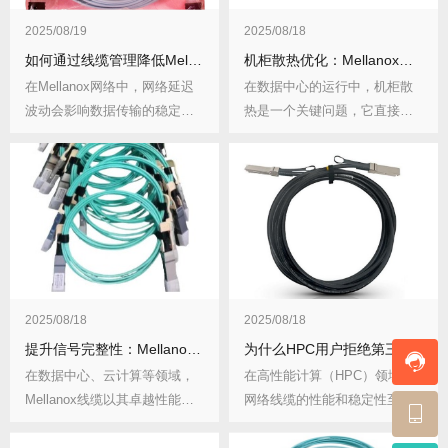
2025/08/19
2025/08/18
如何通过线缆管理降低Mellanox网络延迟波动？
机柜散热优化：Mellanox超细径线缆理线方案
在Mellanox网络中，网络延迟
在数据中心的运行中，机柜散
波动会影响数据传输的稳定性
热是一个关键问题，它直接影
和效率，对...
响设备的性能和寿命...
2025/08/18
2025/08/18
提升信号完整性：Mellanox线缆端面清洁终极指南
为什么HPC用户拒绝第三方线缆？Mellanox稳定性实证
在数据中心、云计算等领域，
在高性能计算（HPC）领域，
Mellanox线缆以其卓越性能发
网络线缆的性能和稳定性至关
挥着关键作...
重要。HPC用户...