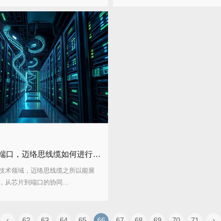
从芯片到端口，迈络思线缆如何进行协同设计？应用场景有哪些？
技术领域，迈络思线缆之所以能展
，从芯片到端口的协同...
‹
62
63
64
65
66
67
68
69
70
71
›