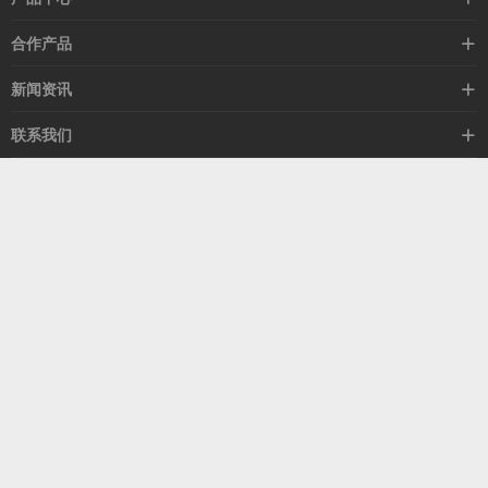
高速线缆
合作产品
mellanox网卡
希捷硬盘
新闻资讯
IB交换机
GPU显卡
行业动态
联系我们
以太网交换机
RAM内存
技术视角
关于我们
海外业务
客服热线
常见问题
联系我们
13537522009
产品答疑
售后服务
人才招聘
深圳市福田区中康路卓越城二期B座1303
扫我了解更多
关注我们