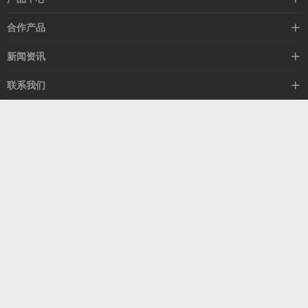
高速线缆
合作产品
mellanox网卡
希捷硬盘
新闻资讯
IB交换机
GPU显卡
行业动态
联系我们
以太网交换机
RAM内存
技术视角
关于我们
海外业务
客服热线
常见问题
联系我们
13537522009
产品答疑
售后服务
人才招聘
深圳市福田区中康路卓越城二期B座1303
扫我了解更多
关注我们