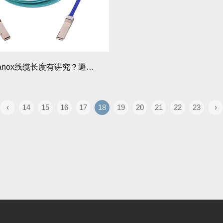
选购Mellanox线缆长度有讲究？避免浪费的黄金法则！
‹
14
15
16
17
18
19
20
21
22
23
›