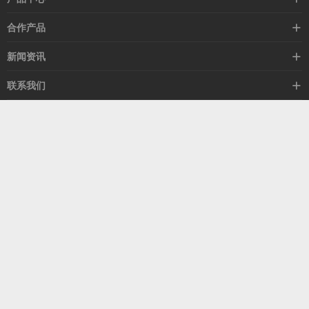
高速线缆
合作产品
mellanox网卡
希捷硬盘
新闻资讯
IB交换机
GPU显卡
行业动态
联系我们
以太网交换机
RAM内存
技术视角
关于我们
海外业务
客服热线
常见问题
联系我们
13537522009
产品答疑
售后服务
人才招聘
深圳市福田区中康路卓越城二期B座1303
扫我了解更多
关注我们