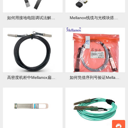
如何用接地电阻调试法解决Mellanox线缆频繁掉线问题？调试中有哪些要点？
Mellanox线缆与光模块搭配的功率预算如何计算？计算要点有哪些？
高密度机柜中Mellanox扁平线缆部署有何优势？与传统线缆差异在哪？
如何凭借序列号验证Mellanox线缆真伪？验证中有哪些要点？