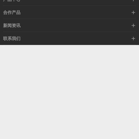
高速线缆
合作产品
mellanox网卡
希捷硬盘
新闻资讯
IB交换机
GPU显卡
行业动态
联系我们
以太网交换机
RAM内存
技术视角
关于我们
海外业务
客服热线
常见问题
联系我们
13537522009
产品答疑
售后服务
人才招聘
深圳市福田区中康路卓越城二期B座1303
扫我了解更多
关注我们