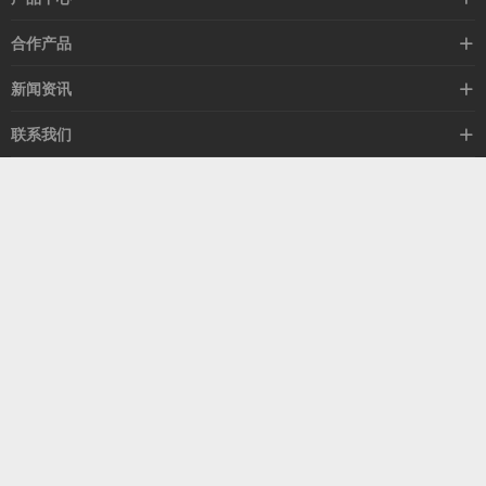
高速线缆
合作产品
mellanox网卡
希捷硬盘
新闻资讯
IB交换机
GPU显卡
行业动态
联系我们
以太网交换机
RAM内存
技术视角
关于我们
海外业务
客服热线
常见问题
联系我们
13537522009
产品答疑
售后服务
人才招聘
深圳市福田区中康路卓越城二期B座1303
扫我了解更多
关注我们