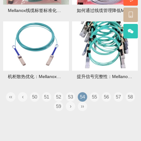
Mellanox线缆标签标准化：运维效率提升50%的秘诀
如何通过线缆管理降低Mellanox网络延迟波动？
机柜散热优化：Mellanox超细径线缆理线方案
提升信号完整性：Mellanox线缆端面清洁终极指南
‹‹
‹
50
51
52
53
54
55
56
57
58
59
›
››