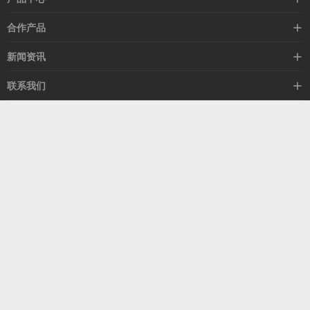
高速线缆
合作产品
mellanox网卡
希捷硬盘
新闻资讯
IB交换机
GPU显卡
行业动态
联系我们
以太网交换机
RAM内存
技术视角
关于我们
海外业务
客服热线
常见问题
联系我们
13537522009
产品答疑
售后服务
人才招聘
深圳市福田区中康路卓越城二期B座1303
扫我了解更多
关注我们