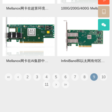
Mellanox网卡在超算环境下的极限性能测试
100G/200G/400G Mellanox网卡性能横评：哪款最适合你？
Mellanox网卡在AI集群中的性能表现：实测数据揭秘！
InfiniBand和以太网有何区别？各自适用于什么场景？
‹‹
‹
2
3
4
5
6
7
8
9
10
11
›
››