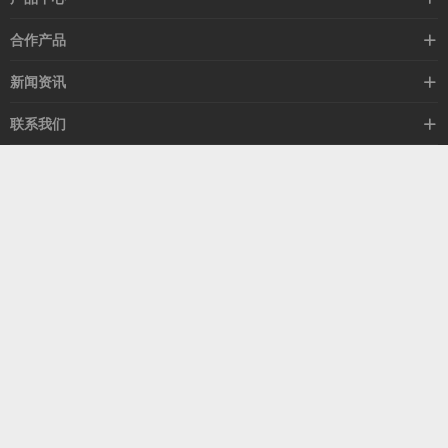
高速线缆
合作产品
mellanox网卡
希捷硬盘
新闻资讯
IB交换机
GPU显卡
行业动态
联系我们
以太网交换机
RAM内存
技术视角
关于我们
海外业务
客服热线
常见问题
联系我们
13537522009
产品答疑
售后服务
人才招聘
深圳市福田区中康路卓越城二期B座1303
扫我了解更多
关注我们