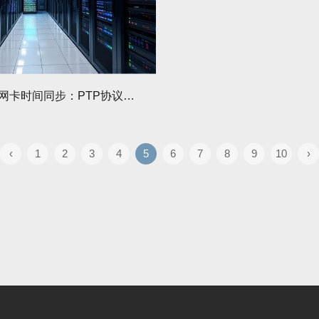
Mellanox网卡时间同步：PTP协议配置步骤
‹
1
2
3
4
5
6
7
8
9
10
›