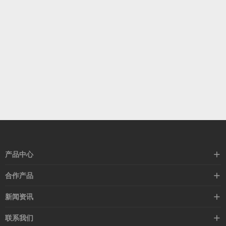
产品中心
高速线缆
合作产品
mellanox网卡
希捷硬盘
新闻资讯
IB交换机
GPU显卡
行业动态
联系我们
以太网交换机
RAM内存