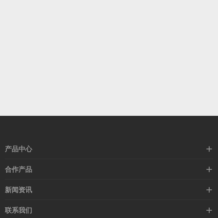
产品中心
高速线缆
合作产品
mellanox网卡
希捷硬盘
新闻资讯
IB交换机
GPU显卡
行业动态
联系我们
以太网交换机
RAM内存