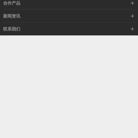
高速线缆
合作产品
mellanox网卡
希捷硬盘
新闻资讯
IB交换机
GPU显卡
行业动态
联系我们
以太网交换机
RAM内存
技术视角
关于我们
海外业务
客服热线
常见问题
联系我们
13537522009
产品答疑
售后服务
人才招聘
深圳市福田区中康路卓越城二期B座1303
扫我了解更多
关注我们