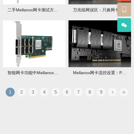
二手Mellanox网卡测试方法：避免买到坏卡
万兆组网误区：只换网卡不换交换机没用
智能网卡功能中Mellanox可编程流水线如何应用？应用场景有哪些？
Mellanox网卡流控设置：PFC/ECN配置指南
1
2
3
4
5
6
7
8
9
›
››