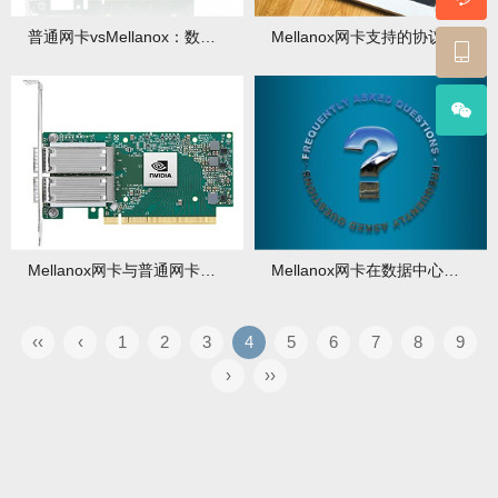
普通网卡vsMellanox：数据中心为何独爱这一款？有何应用实例？
Mellanox网卡支持的协议有哪些？如何选择？
Mellanox网卡与普通网卡的区别：小白也能看懂
Mellanox网卡在数据中心中的角色：为什么不可或缺？
‹‹
‹
1
2
3
4
5
6
7
8
9
›
››