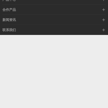
高速线缆
合作产品
mellanox网卡
希捷硬盘
新闻资讯
IB交换机
GPU显卡
行业动态
联系我们
以太网交换机
RAM内存
技术视角
关于我们
海外业务
客服热线
常见问题
联系我们
13537522009
产品答疑
售后服务
人才招聘
深圳市福田区中康路卓越城二期B座1303
扫我了解更多
关注我们