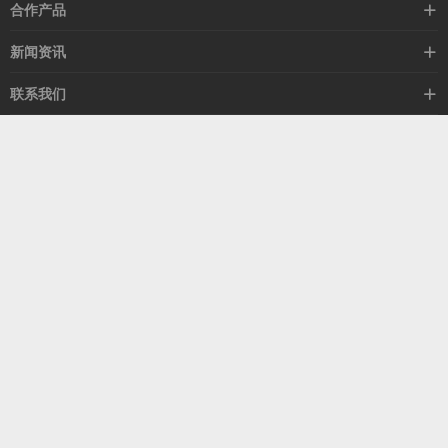
高速线缆
合作产品
mellanox网卡
希捷硬盘
新闻资讯
IB交换机
GPU显卡
行业动态
联系我们
以太网交换机
RAM内存
技术视角
关于我们
海外业务
客服热线
常见问题
联系我们
13537522009
产品答疑
售后服务
人才招聘
深圳市福田区中康路卓越城二期B座1303
扫我了解更多
关注我们