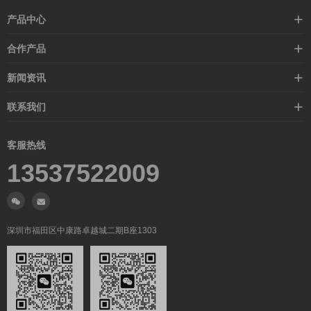
产品中心
高速线缆
合作产品
mellanox网卡
希捷硬盘
新闻资讯
IB交换机
GPU显卡
行业动态
联系我们
以太网交换机
RAM内存
技术视角
关于我们
海外业务
客服热线
常见问题
联系我们
13537522009
产品答疑
售后服务
人才招聘
深圳市福田区中康路卓越城二期B座1303