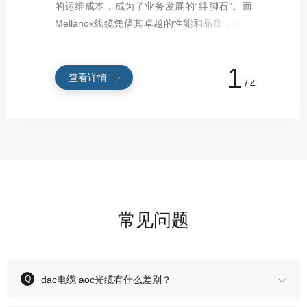
的运维成本，成为了业务发展的“绊脚石”。而
别担心，本文将为你详细介绍选型方法，让你
些“信号优化”黑科技来实现低延迟的呢？让我
断增长，假冒伪劣产品也如潮水般涌入市场。
Mellanox线缆凭借其卓越的性能和品质，成为
轻松做出正确决策。根据应用场景需求选型不
们一同深入揭秘。...
这些假货不仅会严重影响网络传输质量，还可
了企业摆脱这一困境的绝佳选择，它能够实现
同的应用场景对带宽的要求差异巨大。...
能给用户带来巨大的经济损失。...
全年零故障运行，真正做到了让业务不断线，
1
为企业的稳定发展保驾护航，堪称网络运维领
查看详情
查看详情
查看详情
查看详情
/
4
域的...
常见问题
dac电缆 aoc光缆有什么差别？