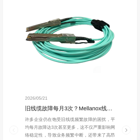
2026/05/21
2026/05/21
2026/05/21
2026/05/21
旧线缆故障每月3次？Mellanox线缆全年零故障，太省心！
采购内幕：Mellanox线缆验真3步走，假货休想蒙混过关！
选型指南：Mellanox线缆带宽怎么选？看完这篇不纠结！
技术揭秘：Mellanox线缆低延迟背后的“信号优化”黑科技！
许多企业仍在饱受旧线缆频繁故障的困扰，平
Mellanox线缆以其出色的性能在市场上备受青
Mellanox线缆凭借其卓越的低延迟特性，在众
在网络通信领域，Mellanox线缆凭借其卓越的
均每月故障达3次甚至更多，这不仅严重影响网
睐，然而，面对多种带宽选择，如何挑选合适
多线缆产品中脱颖而出，成为数据中心、高性
性能和稳定性，成为了众多数据中心和高性能
络稳定性，导致业务频繁中断，还带来了高昂
的Mellanox线缆带宽，让不少用户感到困惑。
能计算等场景的首选。那么，它究竟是依靠哪
计算场景的首选。然而，随着其市场需求的不