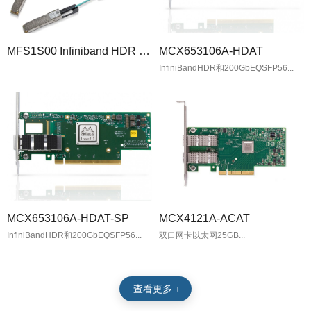
MFS1S00 Infiniband HDR QSFP56 200G有源光缆参数和应用
MCX653106A-HDAT
InfiniBandHDR和200GbEQSFP56...
MCX653106A-HDAT-SP
MCX4121A-ACAT
InfiniBandHDR和200GbEQSFP56...
双口网卡以太网25GB...
查看更多 +