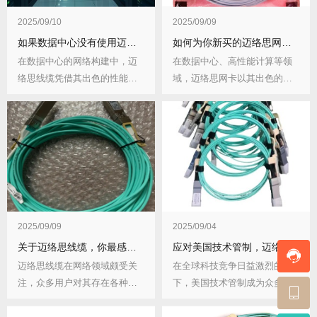
2025/09/10
2025/09/09
如果数据中心没有使用迈络思线缆，可能会怎样？网络性能会受哪些影响？
如何为你新买的迈络思网卡搭配最适合的线缆？考虑哪些因素？
在数据中心的网络构建中，迈
在数据中心、高性能计算等领
络思线缆凭借其出色的性能发
域，迈络思网卡以其出色的性
挥着重要作用。若数...
能而备受青睐。但要...
2025/09/09
2025/09/04
关于迈络思线缆，你最感兴趣的十个问题
应对美国技术管制，迈络思线缆的供应链韧性如何？有哪些应对策略？
迈络思线缆在网络领域颇受关
在全球科技竞争日益激烈的当
注，众多用户对其存在各种各
下，美国技术管制成为众多企
样的疑问。了解这些...
业面临的严峻挑战，...