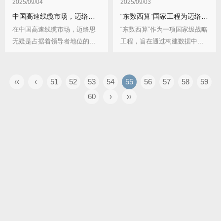
2025/09/04
2025/09/03
中国高速线缆市场，迈络思为何能占据领导者地位？技术优势体现在哪？
“东数西算”国家工程为迈络思线缆带来哪些新需求？
在中国高速线缆市场，迈络思
“东数西算”作为一项国家级战略
无疑是占据着领导者地位的企
工程，旨在通过构建数据中
业。迈络思在被英伟...
心、云计算、大数...
‹‹
‹
51
52
53
54
55
56
57
58
59
60
›
››